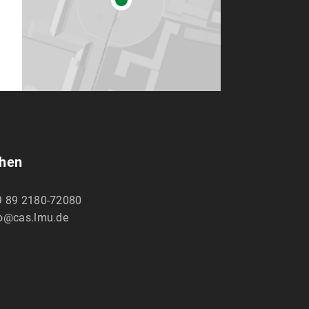
chen
9 89 2180-72080
fo@cas.lmu.de