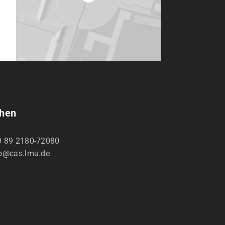
chen
9 89 2180-72080
fo@cas.lmu.de