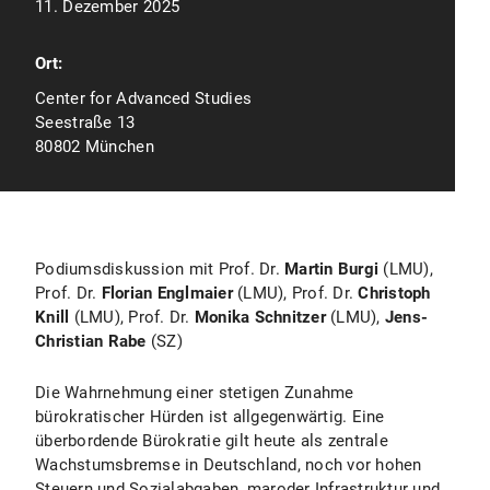
11. Dezember 2025
Ort:
Center for Advanced Studies
Seestraße 13
80802 München
Podiumsdiskussion mit Prof. Dr.
Martin Burgi
(LMU),
Prof. Dr.
Florian Englmaier
(LMU), Prof. Dr.
Christoph
Knill
(LMU), Prof. Dr.
Monika Schnitzer
(LMU),
Jens-
Christian Rabe
(SZ)
Die Wahrnehmung einer stetigen Zunahme
bürokratischer Hürden ist allgegenwärtig. Eine
überbordende Bürokratie gilt heute als zentrale
Wachstumsbremse in Deutschland, noch vor hohen
Steuern und Sozialabgaben, maroder Infrastruktur und