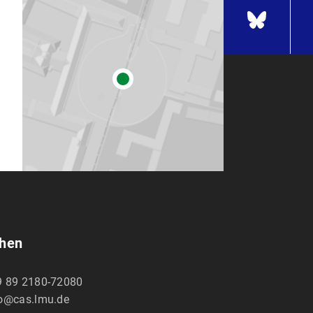
chen
9 89 2180-72080
fo@cas.lmu.de