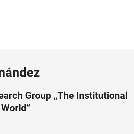
rnández
earch Group „The Institutional
C World“