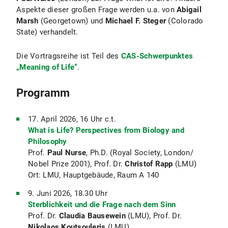
Aspekte dieser großen Frage werden u.a. von
Abigail
Marsh
(Georgetown) und
Michael F. Steger
(Colorado
State) verhandelt.
Die Vortragsreihe ist Teil des
CAS-Schwerpunktes
„Meaning of Life“
.
Programm
17. April 2026, 16 Uhr c.t.
What is Life? Perspectives from Biology and
Philosophy
Prof.
Paul Nurse
, Ph.D. (Royal Society, London/
Nobel Prize 2001), Prof. Dr.
Christof Rapp
(LMU)
Ort: LMU, Hauptgebäude, Raum A 140
9. Juni 2026, 18.30 Uhr
Sterblichkeit und die Frage nach dem Sinn
Prof. Dr.
Claudia Bausewein
(LMU), Prof. Dr.
Nikolaos Koutsouleris
(LMU)