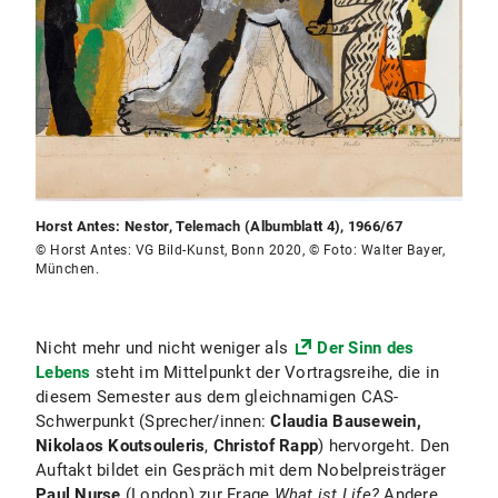
Horst Antes: Nestor, Telemach (Albumblatt 4), 1966/67
© Horst Antes: VG Bild-Kunst, Bonn 2020, © Foto: Walter Bayer,
München.
Nicht mehr und nicht weniger als
Der Sinn des
Lebens
steht im Mittelpunkt der Vortragsreihe, die in
diesem Semester aus dem gleichnamigen CAS-
Schwerpunkt (Sprecher/innen:
Claudia Bausewein,
Nikolaos Koutsouleris
,
Christof Rapp
) hervorgeht. Den
Auftakt bildet ein Gespräch mit dem Nobelpreisträger
Paul Nurse
(London) zur Frage
What ist Life?
Andere