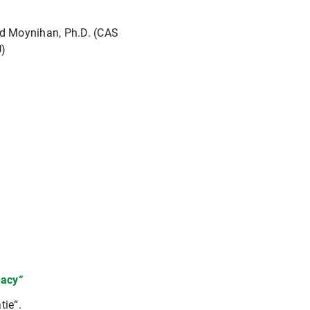
ld Moynihan, Ph.D. (CAS
U)
racy“
tie“.