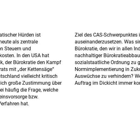
tischer Hürden ist
Ziel des CAS-Schwerpunktes is
heute als zentrale
auseinanderzusetzen. Was si
n Steuern und
Bürokratie, den wir in allen 
kosten. In den USA hat
nachhaltiger Bürokratieabbau 
k, der Bürokratie den Kampf
sozialstaatliche Ordnung zu
rats mit „der Kettensäge“
Normimplementierung in Zukun
schland vielleicht kritisch
Auswüchse zu verhindern? Wel
zlich große Zustimmung über
Auftrag im Dickicht immer kom
ei häufig die Frage, welche
seinsvorsorge bzw.
erfahren hat.