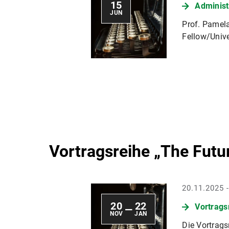
15
Administ
JUN
Prof. Pamela
Fellow/Unive
Vortragsreihe „The Futu
20.11.2025 
20
22
Vortrags
—
NOV
JAN
Die Vortrags