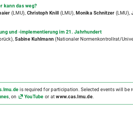
er kann das weg?
maier
(LMU),
Christoph Knill
(LMU),
Monika Schnitzer
(LMU),
ung und -implementierung im 21. Jahrhundert
brück),
Sabine Kuhlmann
(Nationaler Normenkontrollrat/Univ
s.lmu.de
is required for participation. Selected events will be
unes
, on
YouTube
or at
www.cas.lmu.de
.