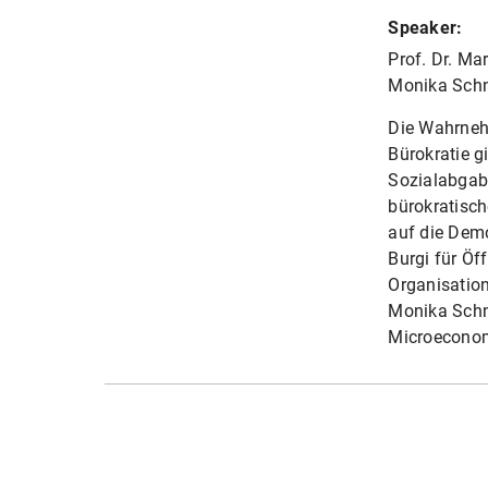
Speaker:
Prof. Dr. Mar
Monika Schni
Die Wahrneh
Bürokratie g
Sozialabgabe
bürokratisch
auf die Demo
Burgi für Öf
Organisation
Monika Schni
Microeconomi