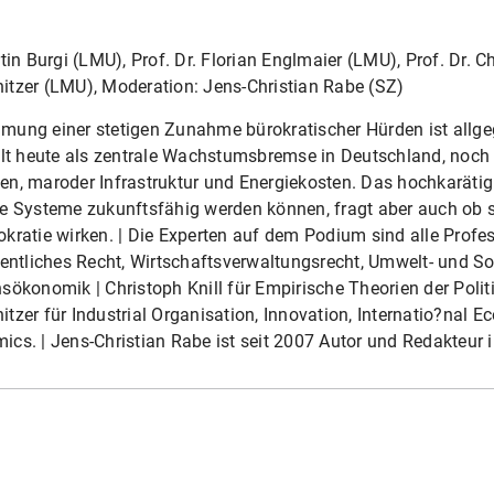
tin Burgi (LMU), Prof. Dr. Florian Englmaier (LMU), Prof. Dr. Ch
tzer (LMU), Moderation: Jens-Christian Rabe (SZ)
mung einer stetigen Zunahme bürokratischer Hürden ist allge
ilt heute als zentrale Wachstumsbremse in Deutschland, noch
n, maroder Infrastruktur und Energiekosten. Das hochkarätig b
e Systeme zukunftsfähig werden können, fragt aber auch ob s
kratie wirken. | Die Experten auf dem Podium sind alle Profe
fentliches Recht, Wirtschaftsverwaltungsrecht, Umwelt- und Soz
sökonomik | Christoph Knill für Empirische Theorien der Politi
tzer für Industrial Organisation, Innovation, Internatio?nal E
cs. | Jens-Christian Rabe ist seit 2007 Autor und Redakteur i