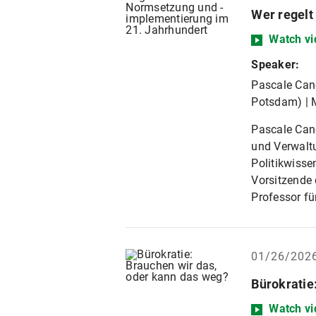
Wer regelt
Watch vi
Speaker:
Pascale Canc
Potsdam) | 
Pascale Canc
und Verwaltu
Politikwisse
Vorsitzende 
Professor fü
01/26/202
Bürokratie
Watch vi